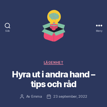
Sök
Meny
Naringslivsdagen.nu
Kategorier
LÄGENHET
Hyra ut i andra hand –
tips och råd
Av
Emma
23 september, 2022
Inläggsförfattare
Inläggsdatum