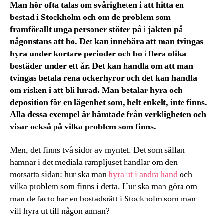
Man hör ofta talas om svårigheten i att hitta en
bostad i Stockholm och om de problem som
framförallt unga personer stöter på i jakten på
någonstans att bo. Det kan innebära att man tvingas
hyra under kortare perioder och bo i flera olika
bostäder under ett år. Det kan handla om att man
tvingas betala rena ockerhyror och det kan handla
om risken i att bli lurad. Man betalar hyra och
deposition för en lägenhet som, helt enkelt, inte finns.
Alla dessa exempel är hämtade från verkligheten och
visar också på vilka problem som finns.
Men, det finns två sidor av myntet. Det som sällan
hamnar i det mediala rampljuset handlar om den
motsatta sidan: hur ska man
hyra ut i andra hand
och
vilka problem som finns i detta. Hur ska man göra om
man de facto har en bostadsrätt i Stockholm som man
vill hyra ut till någon annan?