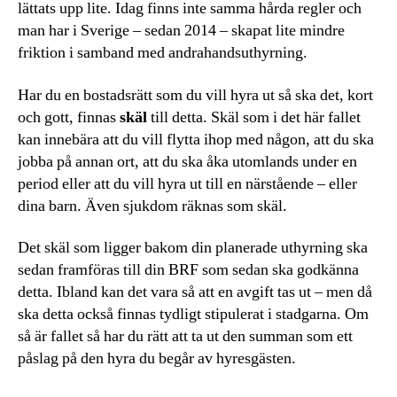
lättats upp lite. Idag finns inte samma hårda regler och
man har i Sverige – sedan 2014 – skapat lite mindre
friktion i samband med andrahandsuthyrning.
Har du en bostadsrätt som du vill hyra ut så ska det, kort
och gott, finnas
skäl
till detta. Skäl som i det här fallet
kan innebära att du vill flytta ihop med någon, att du ska
jobba på annan ort, att du ska åka utomlands under en
period eller att du vill hyra ut till en närstående – eller
dina barn. Även sjukdom räknas som skäl.
Det skäl som ligger bakom din planerade uthyrning ska
sedan framföras till din BRF som sedan ska godkänna
detta. Ibland kan det vara så att en avgift tas ut – men då
ska detta också finnas tydligt stipulerat i stadgarna. Om
så är fallet så har du rätt att ta ut den summan som ett
påslag på den hyra du begår av hyresgästen.