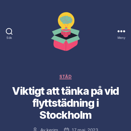
Sök
Meny
Naringslivsdagen.nu
Kategorier
STÄD
Viktigt att tänka på vid
flyttstädning i
Stockholm
Av
kerim
17 maj, 2023
Inläggsförfattare
Inläggsdatum