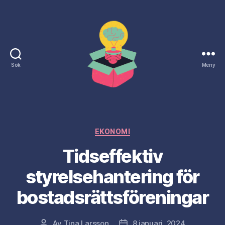
Sök
Meny
Naringslivsdagen.nu
Kategorier
EKONOMI
Tidseffektiv
styrelsehantering för
bostadsrättsföreningar
Av
Tina Larsson
8 januari, 2024
Inläggsförfattare
Inläggsdatum