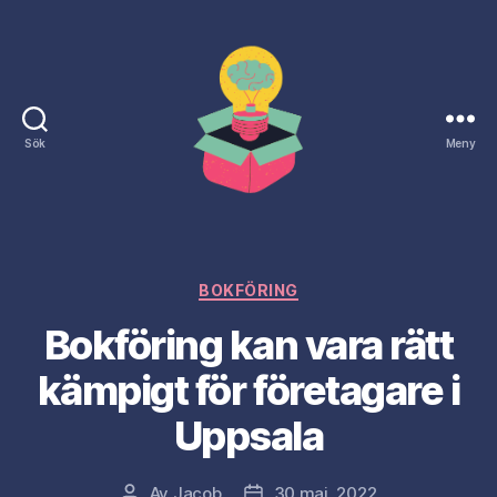
Sök
Meny
Naringslivsdagen.nu
Kategorier
BOKFÖRING
Bokföring kan vara rätt
kämpigt för företagare i
Uppsala
Av
Jacob
30 maj, 2022
Inläggsförfattare
Inläggsdatum